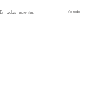
Entradas recientes
Ver todo
SUSCRÍBETE A LA NEWSLETTER