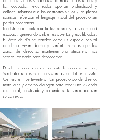
de tonos cálidos y naturales. La madera, los tejidos y
los acabados texturizados aportan profundidad y
calidez, mientras que los contrastes sutiles y las piezas
icónicas refuerzan el lenguaje visual del proyecto sin
perder coherencia.
La distribución potencia la luz natural y la continuidad
espacial, generando ambientes abiertos y equilibrados.
El área de día se concibe como un espacio central
donde conviven diseño y confort, mientras que las
zonas de descanso mantienen una atmósfera más
serena, pensada para desconectar.
Desde la conceptualización hasta la decoración final,
Verdealto representa una visión actual del estilo Mid-
Century en Fuerteventura. Un proyecto donde diseño,
materiales y entorno dialogan para crear una vivienda
atemporal, sofisticada y profundamente conectada con
su contexto.