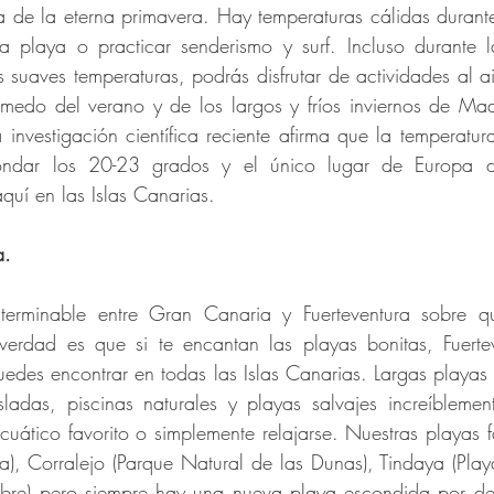
 de la eterna primavera. Hay temperaturas cálidas durante
la playa o practicar senderismo y surf. Incluso durante 
s suaves temperaturas, podrás disfrutar de actividades al air
medo del verano y de los largos y fríos inviernos de Madr
investigación científica reciente afirma que la temperatura 
rondar los 20-23 grados y el único lugar de Europa 
quí en las Islas Canarias.
a.
nterminable entre Gran Canaria y Fuerteventura sobre qué
verdad es que si te encantan las playas bonitas, Fuerteve
edes encontrar en todas las Islas Canarias. Largas playas
ladas, piscinas naturales y playas salvajes increíblement
cuático favorito o simplemente relajarse. Nuestras playas fa
ya), Corralejo (Parque Natural de las Dunas), Tindaya (Playa
re) pero siempre hay una nueva playa escondida por desc