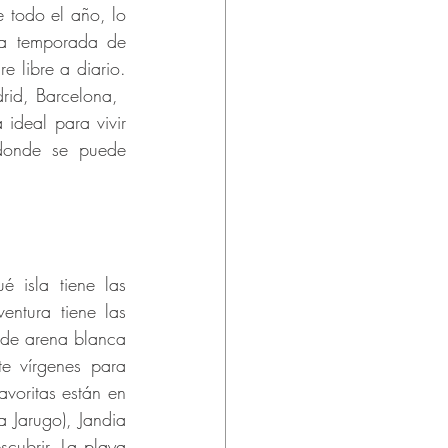
 todo el año, lo 
la temporada de 
e libre a diario. 
id, Barcelona, ​​
ideal para vivir 
donde se puede 
 isla tiene las 
ntura tiene las 
 de arena blanca 
e vírgenes para 
voritas están en 
 Jarugo), Jandia 
ubrir. La playa 