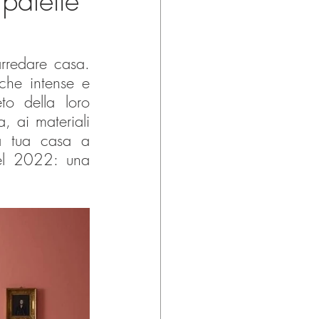
 palette
rredare casa. 
che intense e 
to della loro 
, ai materiali 
a tua casa a 
el 2022: una 