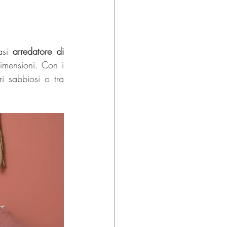
asi 
arredatore di 
imensioni. Con i 
ri sabbiosi o tra 