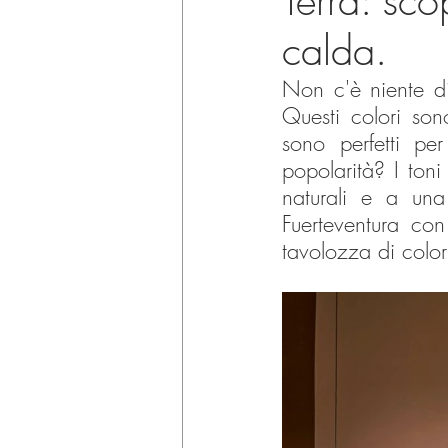
Terra: sco
calda.
Non c'è niente di 
Questi colori son
sono perfetti per
popolarità? I toni
naturali e a una
Fuerteventura co
tavolozza di colori