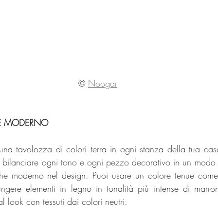
© 
Noogar
 E MODERNO
e una tavolozza di colori terra in ogni stanza della tua ca
a bilanciare ogni tono e ogni pezzo decorativo in un modo d
che moderno nel design. Puoi usare un colore tenue come 
ngere elementi in legno in tonalità più intense di marro
l look con tessuti dai colori neutri.