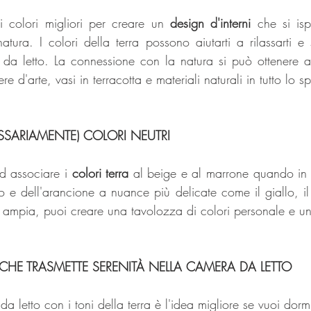
 colori migliori per creare un 
design d'interni
 che si isp
tura. I colori della terra possono aiutarti a rilassarti e s
da letto. La connessione con la natura si può ottenere an
re d'arte, vasi in terracotta e materiali naturali in tutto lo s
ARIAMENTE) COLORI NEUTRI
d associare i 
colori terra
 al beige e al marrone quando in 
o e dell'arancione a nuance più delicate come il giallo, il 
mpia, puoi creare una tavolozza di colori personale e un
HE TRASMETTE SERENITÀ NELLA CAMERA DA LETTO 
 letto con i toni della terra è l'idea migliore se vuoi dorm