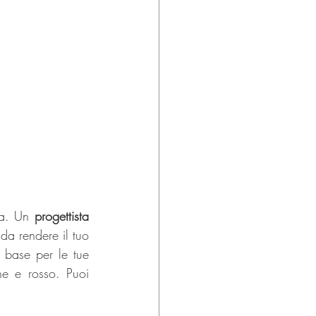
sa. Un 
progettista 
a rendere il tuo 
base per le tue 
ne e rosso. Puoi 