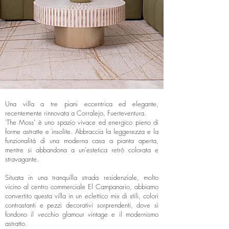
Una villa a tre piani eccentrica ed elegante,
recentemente rinnovata a Corralejo, Fuerteventura.
'The Moss' è uno spazio vivace ed energico pieno di
forme astratte e insolite. Abbraccia la leggerezza e la
funzionalità di una moderna casa a pianta aperta,
mentre si abbandona a un'estetica retrò colorata e
stravagante.
Situata in una tranquilla strada residenziale, molto
vicino al centro commerciale El Campanario, abbiamo
convertito questa villa in un eclettico mix di stili, colori
contrastanti e pezzi decorativi sorprendenti, dove si
fondono il vecchio glamour vintage e il modernismo
astratto.