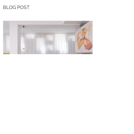
BLOG POST
Noogar
Nuovo Progetto: The Moss - una
villa eccentrica ed elegante a
Corralejo, Fuerteventura.