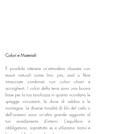
Colori e Materiali
È possibile ottenere un'atmosfera rilassata con 
tessuti naturali come lino, juta, sisal o fibre 
intrecciate combinati con colori chiari e 
accoglienti. I colori della terra sono una buona 
base per la tua tavolozza in quanto ricordano le 
spiagge circostanti, le dune di sabbia e le 
montagne. Le diverse tonalità di blu del cielo o 
dell'oceano sono un'altra grande aggiunta al 
tuo arredamento d'interni. L'equilibrio è 
obbligatorio, soprattutto se si utilizzano motivi e 