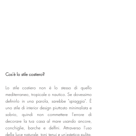
Cos'è lo stile costiero?
Lo stile costiero non è lo stesso di quello 
mediterraneo, tropicale o nautico. Se dovessimo 
definirlo in una parola, sarebbe "spiaggia". È 
uno stile di interior design piuttosto minimalista e 
sobrio, quindi non commettere l'errore di 
decorare la tua casa al mare usando ancore, 
conchiglie, barche e delfini. Attraverso l'uso 
della luce naturale, toni tenui e un'estetica pulita, 