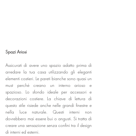
Spazi Ariosi
Assicurati di avere uno spazio adatto prima di 
arredare la tua casa utilizzando gli eleganti 
elementi costieri. Le pareti bianche sono quasi un 
must perché creano un interno arioso e 
spazioso. Lo sfondo ideale per accessori e 
decorazioni costiere. La chiave di lettura di 
questo stile risiede anche nelle grandi finestre e 
nella luce naturale. Questi interni non 
dovrebbero mai essere bui o angusti. Si tratta di 
creare una sensazione senza confini tra il design 
di interni ed esterni.