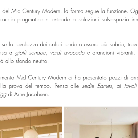
ca del Mid Century Modern, la forma segue la funzione. O
occio pragmatico si estende a soluzioni salvaspazio inno
se la tavolozza dei colori tende a essere più sobria, trove
nsa a 
gialli senape
, 
verdi avocado
 e arancioni vibranti,
tà allo sfondo neutro.
imento Mid Century Modern ci ha presentato pezzi di arre
alla prova del tempo. Pensa alle 
sedie Eames
, ai 
tavol
Egg 
di Arne Jacobsen.