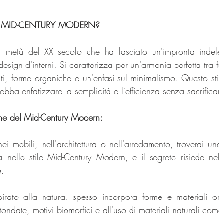
E MID-CENTURY MODERN?
a metà del XX secolo che ha lasciato un'impronta indel
 design d'interni. Si caratterizza per un'armonia perfetta tra 
i, forme organiche e un'enfasi sul minimalismo. Questo stile
ba enfatizzare la semplicità e l'efficienza senza sacrifica
iche del Mid-Century Modern:
ei mobili, nell'architettura o nell'arredamento, troverai un
tà nello stile Mid-Century Modern, e il segreto risiede nell
e.
pirato alla natura, spesso incorpora forme e materiali or
otondate, motivi biomorfici e all'uso di materiali naturali co