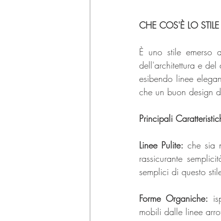
CHE COS'È LO STIL
È uno stile emerso 
dell'architettura e del
esibendo linee elegant
che un buon design deb
Principali Caratterist
Linee Pulite:
 che sia n
rassicurante semplici
semplici di questo stil
Forme Organiche:
 is
mobili dalle linee arr