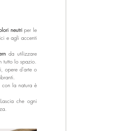
lori neutri
 per le 
i e agli accenti 
ern 
da utilizzare 
n tutto lo spazio.
, opere d'arte o 
branti.
con la natura è 
Lascia che ogni 
za.