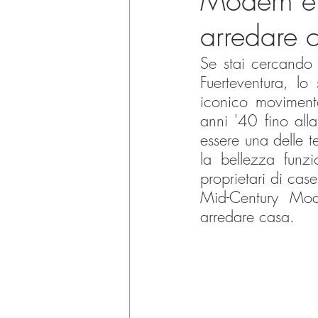
Modern e c
arredare 
Se stai cercando 
Fuerteventura, lo
iconico movimento
anni '40 fino all
essere una delle t
la bellezza funz
proprietari di case
Mid-Century Mode
arredare casa.