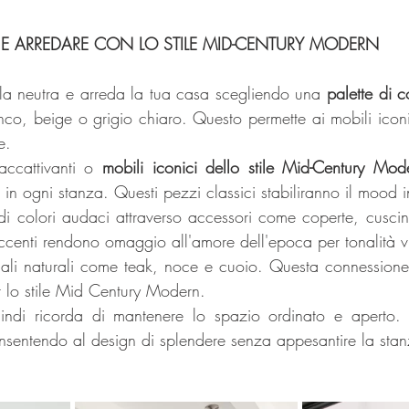
E ARREDARE CON LO STILE MID-CENTURY MODERN
ela neutra e arreda la tua casa scegliendo una 
palette di co
co, beige o grigio chiaro. Questo permette ai mobili iconic
e.
accattivanti o
 mobili iconici dello stile Mid-Century Mod
 in ogni stanza. Questi pezzi classici stabiliranno il mood i
di colori audaci attraverso accessori come coperte, cuscini
ccenti rendono omaggio all'amore dell'epoca per tonalità vi
ali naturali come teak, noce e cuoio. Questa connessione 
 lo stile Mid Century Modern.
indi ricorda di mantenere lo spazio ordinato e aperto. 
onsentendo al design di splendere senza appesantire la stan