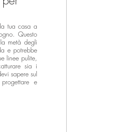
 per
la tua casa a 
ogno. Questo 
a metà degli 
da e potrebbe 
linee pulite, 
turare sia i 
evi sapere sul 
progettare e 