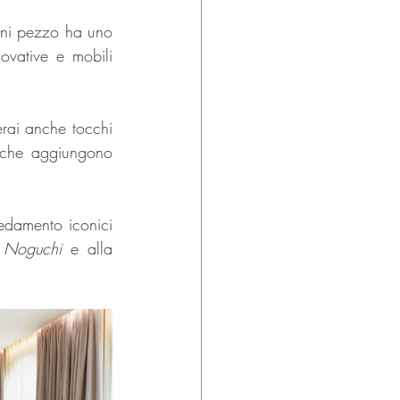
gni pezzo ha uno 
vative e mobili 
rai anche tocchi 
 che aggiungono 
damento iconici 
i Noguchi
 e alla 