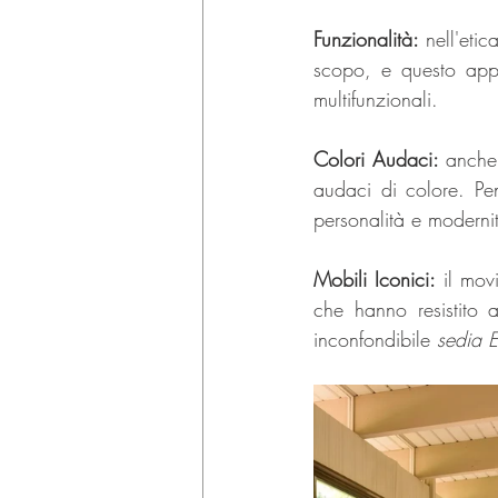
Funzionalità:
 nell'eti
scopo, e questo appr
multifunzionali.
Colori Audaci:
 anche 
audaci di colore. Pe
personalità e moderni
Mobili Iconici: 
il mov
che hanno resistito 
inconfondibile 
sedia 