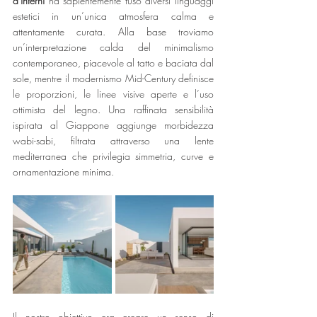
d'interni
 ha sapientemente fuso diversi linguaggi 
estetici in un’unica atmosfera calma e 
attentamente curata. Alla base troviamo 
un’interpretazione calda del minimalismo 
contemporaneo, piacevole al tatto e baciata dal 
sole, mentre il modernismo Mid-Century definisce 
le proporzioni, le linee visive aperte e l’uso 
ottimista del legno. Una raffinata sensibilità 
ispirata al Giappone aggiunge morbidezza 
wabi-sabi, filtrata attraverso una lente 
mediterranea che privilegia simmetria, curve e 
ornamentazione minima.
Il nostro obiettivo era creare un senso di 