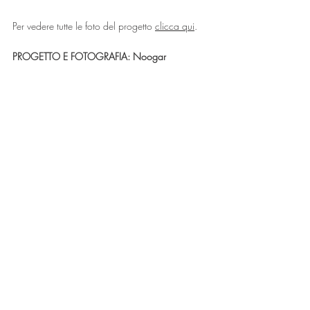
Per vedere tutte le foto del progetto 
clicca qui
.
PROGETTO E FOTOGRAFIA: Noogar
Offriamo un 
servizio completo di progettazione 
e design di interni a Fuerteventura
, seguendo il 
vostro progetto dalla fase iniziale fino alla 
conclusione. Il nostro designer e arredatore 
supervisiona ogni fase, dalla pianificazione e 
coordinamento della ristrutturazione 
all’arredamento con mobili su misura e 
artigianali. Che vogliate aggiornare l’arredo di 
casa, progettare e costruire una nuova villa per 
le vacanze o preparare una proprietà per 
l’affitto con un design esclusivo in stile 
Fuerteventura, il nostro approccio valorizza sia il 
comfort sia il valore a lungo termine del vostro 