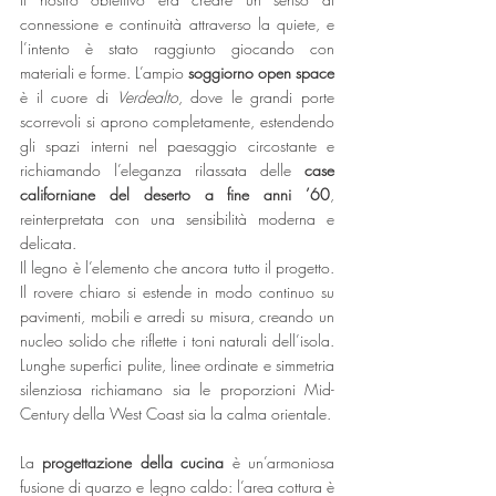
connessione e continuità attraverso la quiete, e 
l’intento è stato raggiunto giocando con 
materiali e forme. L’ampio 
soggiorno open space
è il cuore di 
Verdealto
, dove le grandi porte 
scorrevoli si aprono completamente, estendendo 
gli spazi interni nel paesaggio circostante e 
richiamando l’eleganza rilassata delle 
case 
californiane del deserto a fine anni ’60
, 
reinterpretata con una sensibilità moderna e 
delicata.
Il legno è l’elemento che ancora tutto il progetto. 
Il rovere chiaro si estende in modo continuo su 
pavimenti, mobili e arredi su misura, creando un 
nucleo solido che riflette i toni naturali dell’isola. 
Lunghe superfici pulite, linee ordinate e simmetria 
silenziosa richiamano sia le proporzioni Mid-
Century della West Coast sia la calma orientale.
La 
progettazione della
cucina
 è un’armoniosa 
fusione di quarzo e legno caldo: l’area cottura è 