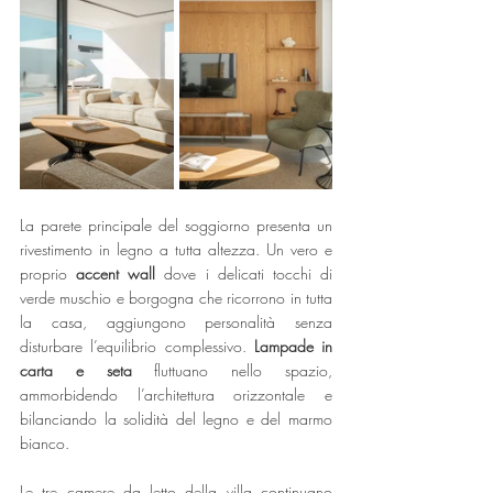
La parete principale del soggiorno presenta un 
rivestimento in legno a tutta altezza. Un vero e 
proprio 
accent wall
 dove i delicati tocchi di 
verde muschio e borgogna che ricorrono in tutta 
la casa, aggiungono personalità senza 
disturbare l’equilibrio complessivo. 
Lampade in 
carta e seta
 fluttuano nello spazio, 
ammorbidendo l’architettura orizzontale e 
bilanciando la solidità del legno e del marmo 
bianco. 
Le tre camere da letto della villa continuano 