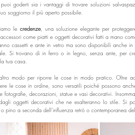
, puoi goderti sia i vantaggi di trovare soluzioni salvaspazio
 tuo soggiorno il più aperto possibile.
viamo le 
credenze
, una soluzione elegante per proteggere 
e accessori come piatti e oggetti decorativi fatti a mano come
anno cassetti e ante in vetro ma sono disponibili anche in s
iale. Si trovano di in ferro o in legno, senza ante, per cr
 la tua casa.
ltro modo per riporre le cose in modo pratico. Oltre ad
nere le cose in ordine, sono versatili poiché possono anche 
 fotografie, decorazioni, statue e vasi decorativi. Insomma,
agli oggetti decorativi che ne esalteranno lo stile. Si po
o pino a seconda dell'influenza retrò o contemporanea del