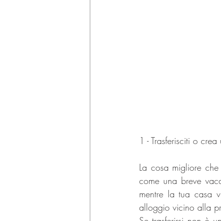
1 - Trasferisciti o cre
La cosa migliore che 
come una breve vacanz
mentre la tua casa vi
alloggio vicino alla p
Se trasferirsi non è 