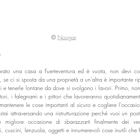
©
Noogar
e
ato una casa a Fuerteventura ed è vuota, non devi cons
, se ci si sposta da una proprietà a un'altra è importante ri
i e tenerle lontane da dove si svolgono i lavori. Primo, non
tori, i falegnami e i pittori che lavoreranno quotidianament
antenere le cose importanti al sicuro e cogliere l'occasione
stai attraversando una ristrutturazione perché vuoi un posto
le migliore occasione di sbarazzarti finalmente dei ve
, cuscini, lenzuola, oggetti e innumerevoli cose inutili ch