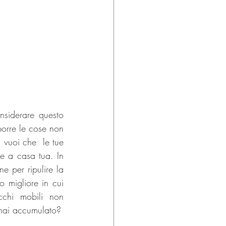
iderare questo 
porre le cose non 
 vuoi che  le tue 
e a casa tua. In 
 per ripulire la 
 migliore in cui 
cchi mobili non 
e hai accumulato?