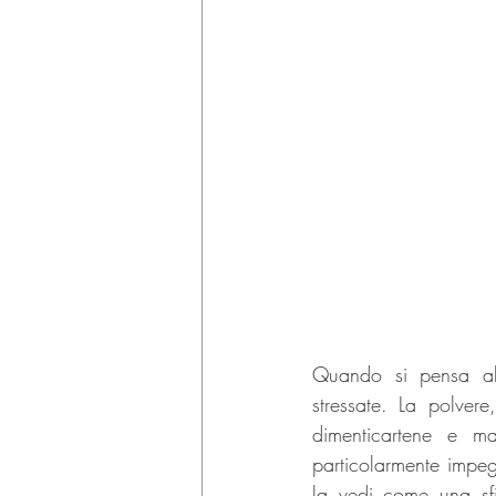
Quando si pensa alla
stressate. La polvere
dimenticartene e m
particolarmente impegn
la vedi come una sfi