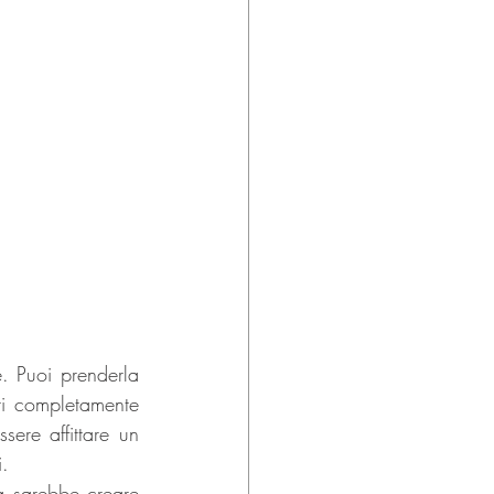
. Puoi prenderla 
ti completamente 
ere affittare un 
. 
a sarebbe creare 