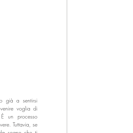
 già a sentirsi 
venire voglia di 
 È un processo 
ere. Tuttavia, se 
da sogno che ti 