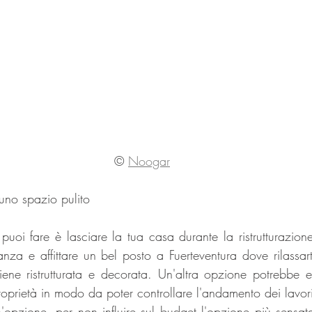
©
Noogar
a uno spazio pulito
puoi fare è lasciare la tua casa durante la ristrutturazione
a e affittare un bel posto a Fuerteventura dove rilassar
ene ristrutturata e decorata. Un'altra opzione potrebbe ess
roprietà in modo da poter controllare l'andamento dei lavori
un'opzione, per non influire sul budget l'opzione più sensat