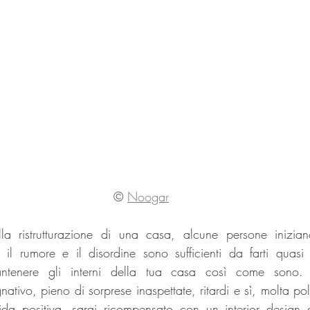
©
Noogar
 ristrutturazione di una casa, alcune persone iniziano
, il rumore e il disordine sono sufficienti da farti quasi 
antenere gli interni della tua casa così come sono.
ativo, pieno di sorprese inaspettate, ritardi e sì, molta polv
da positiva, sarai ricompensato con un interior design 