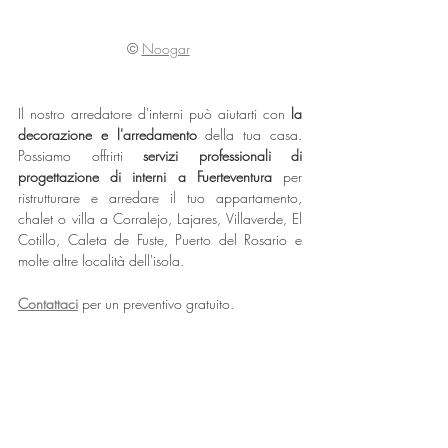
© 
Noogar
Il nostro arredatore d'interni può aiutarti con 
la 
decorazione e l'arredamento 
della tua casa. 
Possiamo offrirti 
servizi professionali di 
progettazione di interni a Fuerteventura 
per 
ristrutturare e arredare il tuo appartamento, 
chalet o villa a Corralejo, Lajares, Villaverde, El 
Cotillo, Caleta de Fuste, Puerto del Rosario e 
molte altre località dell'isola.
Contattaci
 per un preventivo gratuito.