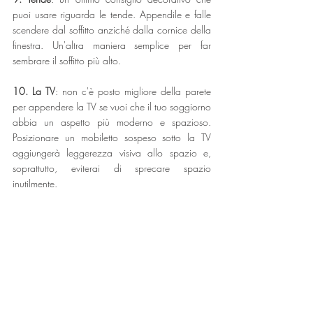
puoi usare riguarda le tende. Appendile e falle 
scendere dal soffitto anziché dalla cornice della 
finestra. Un'altra maniera semplice per far 
sembrare il soffitto più alto.
10. La TV
: non c'è posto migliore della parete 
per appendere la TV se vuoi che il tuo soggiorno 
abbia un aspetto più moderno e spazioso. 
Posizionare un mobiletto sospeso sotto la TV 
aggiungerà leggerezza visiva allo spazio e, 
soprattutto, eviterai di sprecare spazio 
inutilmente.