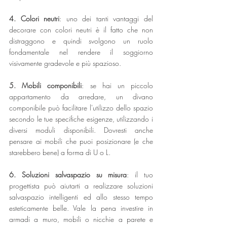
4. Colori neutri
: uno dei tanti vantaggi del 
decorare con colori neutri è il fatto che non 
distraggono e quindi svolgono un ruolo 
fondamentale nel rendere il soggiorno 
visivamente gradevole e più spazioso.
5. Mobili componibili
: se hai un piccolo 
appartamento da arredare, un divano 
componibile può facilitare l'utilizzo dello spazio 
secondo le tue specifiche esigenze, utilizzando i 
diversi moduli disponibili. Dovresti anche 
pensare ai mobili che puoi posizionare (e che 
starebbero bene) a forma di U o L.
6. Soluzioni salvaspazio su misura
: il tuo 
progettista può aiutarti a realizzare soluzioni 
salvaspazio intelligenti ed allo stesso tempo 
esteticamente belle. Vale la pena investire in 
armadi a muro, mobili o nicchie a parete e 