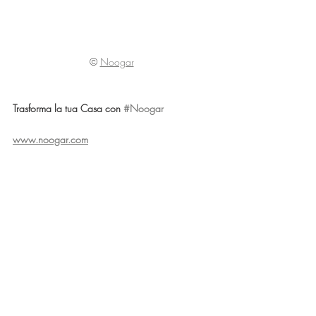
© 
Noogar
Trasforma la tua Casa con 
#Noogar
www.noogar.com
Instagram
| 
Facebook
Post recenti
Mostra tutti