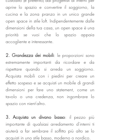
custodito (e preferito) dai progettisti di interni per 
aprire lo spazio e convertire il soggiorno, la 
cucina e la zona pranzo in un unico grande 
open space in stile loft. Indipendentemente dalle 
dimensioni della tua casa, un open space è una 
priorità se vuoi che lo spazio appaia 
accogliente e interessante.
2. Grandezza dei mobili
: le proporzioni sono 
estremamente importanti da ricordare e da 
rispettare quando si arreda un soggiorno. 
Acquista mobili con i piedini per creare un 
effetto sospeso e se acquisti un mobile di grandi 
dimensioni per fare uno statement, come un 
tavolo o una credenza, non ingombrare lo 
spazio con nient'altro.
3. Acquista un divano basso
: il pezzo più 
importante di qualsiasi arredamento d'interni ti 
aiuterà a far sembrare il soffitto più alto se lo 
acquisti in uno stile basso, moderno o nordico.