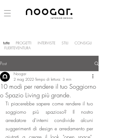
tutte
PROGETTI
INTERVISTE
STILI
CONSIGLI
FUERTEVENTURA
Post
Noogar
2 mag 2022
Tempo di lettura: 3 min
10 modi per rendere il tuo Soggiorno
o Spazio Living più grande.
Ti piacerebbe sapere come rendere il tuo 
soggiorno più spazioso? Il nostro 
arredatore d'interni condivide alcuni 
suggerimenti di design e arredamento per 
aiutarti a creare il look "open space". 